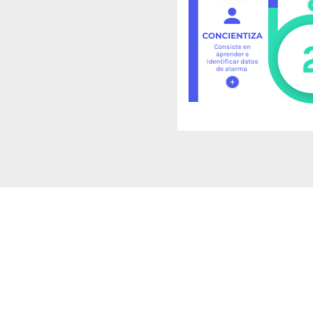
repárate para el Invier
 prevención te gustaria trabajar antes de que se presenten 