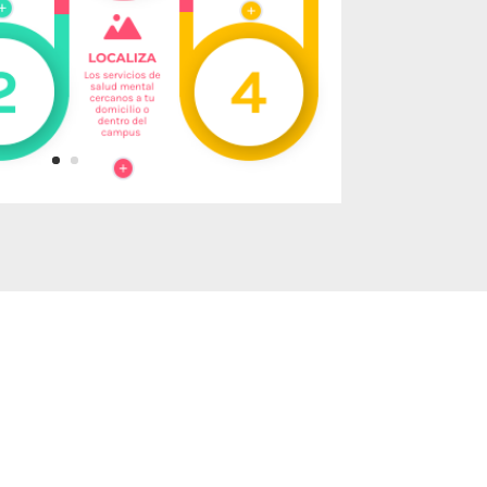
no
los problemas?