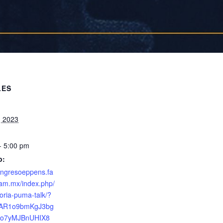
LES
, 2023
- 5:00 pm
b:
congresoeppens.fa
am.mx/index.php/
oria-puma-talk/?
IwAR1o9bmKgJ3bg
5o7yMJBnUHIX8