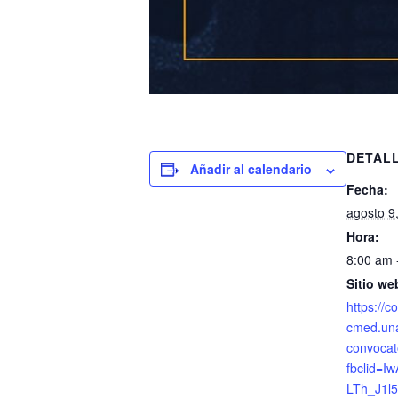
DETAL
Añadir al calendario
Fecha:
agosto 9
Hora:
8:00 am 
Sitio we
https://
cmed.un
convocat
fbclid=
LTh_J1l